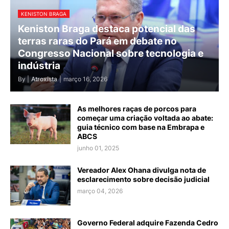
KENISTON BRAGA
Keniston Braga destaca potencial das
terras raras do Pará em debate no
Congresso Nacional sobre tecnologia e
indústria
By |
Atroxista
|
março 16, 2026
As melhores raças de porcos para
começar uma criação voltada ao abate:
guia técnico com base na Embrapa e
ABCS
junho 01, 2025
Vereador Alex Ohana divulga nota de
esclarecimento sobre decisão judicial
março 04, 2026
Governo Federal adquire Fazenda Cedro