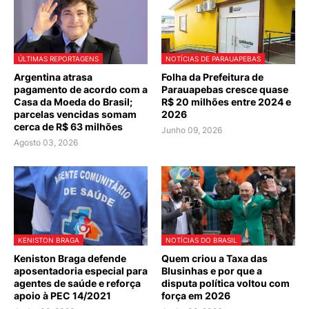
ÚLTIMAS REPORTAGENS
NOTÍCIAS DE PARAUAPEBAS
Argentina atrasa
Folha da Prefeitura de
pagamento de acordo com a
Parauapebas cresce quase
Casa da Moeda do Brasil;
R$ 20 milhões entre 2024 e
parcelas vencidas somam
2026
cerca de R$ 63 milhões
Junho 09, 2026
Agosto 03, 2026
KENISTON BRAGA
NOTÍCIAS DO BRASIL
Keniston Braga defende
Quem criou a Taxa das
aposentadoria especial para
Blusinhas e por que a
agentes de saúde e reforça
disputa política voltou com
apoio à PEC 14/2021
força em 2026