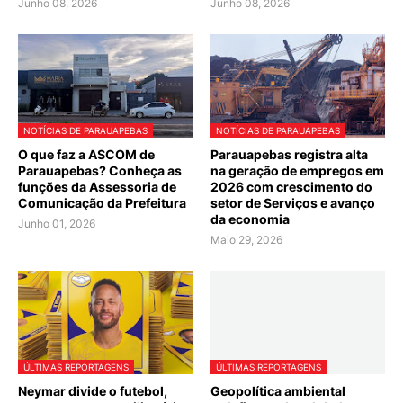
Junho 08, 2026
Junho 08, 2026
NOTÍCIAS DE PARAUAPEBAS
NOTÍCIAS DE PARAUAPEBAS
O que faz a ASCOM de
Parauapebas registra alta
Parauapebas? Conheça as
na geração de empregos em
funções da Assessoria de
2026 com crescimento do
Comunicação da Prefeitura
setor de Serviços e avanço
da economia
Junho 01, 2026
Maio 29, 2026
ÚLTIMAS REPORTAGENS
ÚLTIMAS REPORTAGENS
Neymar divide o futebol,
Geopolítica ambiental