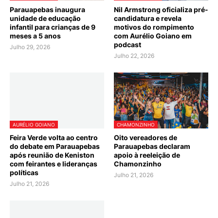
Parauapebas inaugura
Nil Armstrong oficializa pré-
unidade de educação
candidatura e revela
infantil para crianças de 9
motivos do rompimento
meses a 5 anos
com Aurélio Goiano em
podcast
Julho 29, 2026
Julho 22, 2026
AURÉLIO GOIANO
CHAMONZINHO
Feira Verde volta ao centro
Oito vereadores de
do debate em Parauapebas
Parauapebas declaram
após reunião de Keniston
apoio à reeleição de
com feirantes e lideranças
Chamonzinho
políticas
Julho 21, 2026
Julho 21, 2026