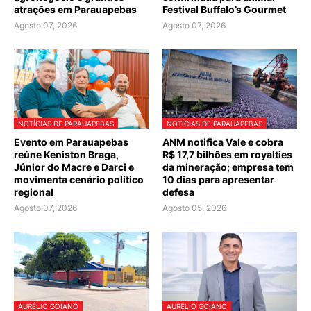
atrações em Parauapebas
Festival Buffalo’s Gourmet
Agosto 07, 2026
Agosto 07, 2026
NOTÍCIAS DE PARAUAPEBAS
NOTÍCIAS DE PARAUAPEBAS
Evento em Parauapebas
ANM notifica Vale e cobra
reúne Keniston Braga,
R$ 17,7 bilhões em royalties
Júnior do Macre e Darci e
da mineração; empresa tem
movimenta cenário político
10 dias para apresentar
regional
defesa
Agosto 07, 2026
Agosto 05, 2026
AURÉLIO GOIANO
AURÉLIO GOIANO