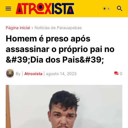
Página inicial
Notícias de Parauapebas
Homem é preso após
assassinar o próprio pai no
&#39;Dia dos Pais&#39;
By |
Atroxista
|
agosto 14, 2023
0