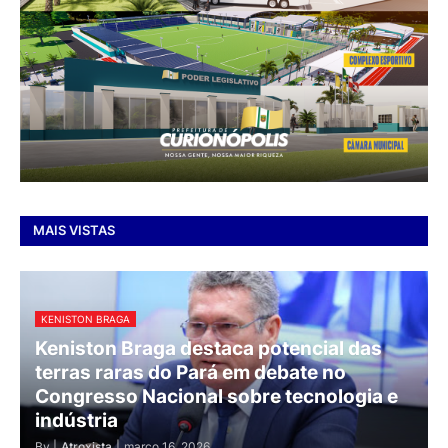
MAIS VISTAS
KENISTON BRAGA
Keniston Braga destaca potencial das
terras raras do Pará em debate no
Congresso Nacional sobre tecnologia e
indústria
By |
Atroxista
|
março 16, 2026