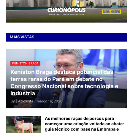
MAIS VISTAS
KENISTON BRAGA
Keniston Braga destaca potencial das
terras raras do Pará em debate no
Congresso Nacional sobre tecnologia e
indústria
By |
Atroxista
|
março 16, 2026
As melhores raças de porcos para
começar uma criação voltada ao abate:
guia técnico com base na Embrapa e