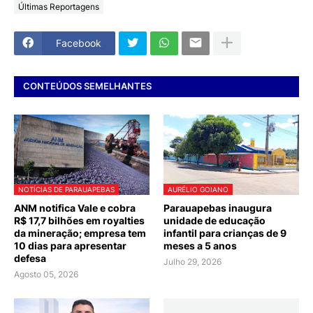
Últimas Reportagens
Facebook
CONTEÚDOS SEMELHANTES
NOTÍCIAS DE PARAUAPEBAS
AURÉLIO GOIANO
ANM notifica Vale e cobra
Parauapebas inaugura
R$ 17,7 bilhões em royalties
unidade de educação
da mineração; empresa tem
infantil para crianças de 9
10 dias para apresentar
meses a 5 anos
defesa
Julho 29, 2026
Agosto 05, 2026