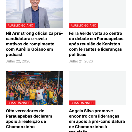
AURÉLIO GOIANO
AURÉLIO GOIANO
Nil Armstrong oficializa pré-
Feira Verde volta ao centro
candidatura e revela
do debate em Parauapebas
motivos do rompimento
após reunião de Keniston
com Aurélio Goiano em
com feirantes e lideranças
podcast
políticas
Julho 22, 2026
Julho 21, 2026
CHAMONZINHO
CHAMONZINHO
Oito vereadores de
Angela Silva promove
Parauapebas declaram
encontro com lideranças
apoio à reeleição de
em apoio à pré-candidatura
Chamonzinho
de Chamonzinho à
reeleição