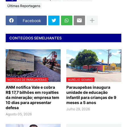
Últimas Reportagens
Facebook
CONTEÚDOS SEMELHANTES
NOTÍCIAS DE PARAUAPEBAS
AURÉLIO GOIANO
ANM notifica Vale e cobra
Parauapebas inaugura
R$ 17,7 bilhões em royalties
unidade de educação
da mineração; empresa tem
infantil para crianças de 9
10 dias para apresentar
meses a 5 anos
defesa
Julho 29, 2026
Agosto 05, 2026