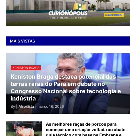
MAIS VISTAS
KENISTON BRAGA
Keniston Braga destaca potencial das
terras raras do Pará em debate no
Congresso Nacional sobre tecnologia e
indústria
By |
Atroxista
|
março 16, 2026
As melhores raças de porcos para
começar uma criação voltada ao abate:
guia técnico com base na Embrapa e