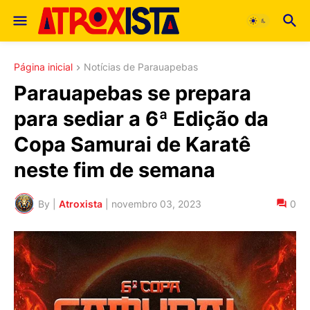
Página inicial
Notícias de Parauapebas
Parauapebas se prepara
para sediar a 6ª Edição da
Copa Samurai de Karatê
neste fim de semana
By |
Atroxista
|
novembro 03, 2023
0