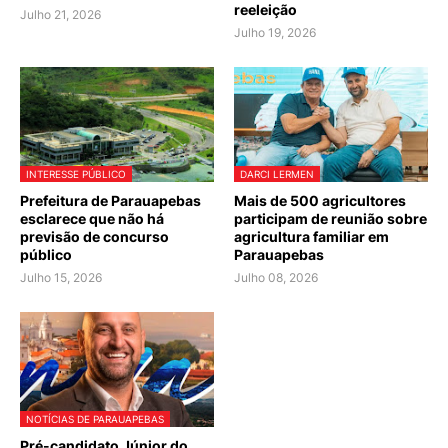
reeleição
Julho 21, 2026
Julho 19, 2026
INTERESSE PÚBLICO
DARCI LERMEN
Prefeitura de Parauapebas
Mais de 500 agricultores
esclarece que não há
participam de reunião sobre
previsão de concurso
agricultura familiar em
público
Parauapebas
Julho 15, 2026
Julho 08, 2026
NOTÍCIAS DE PARAUAPEBAS
Pré-candidato Júnior do