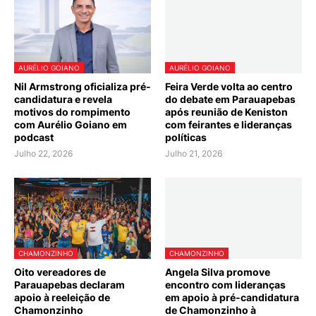
AURÉLIO GOIANO
AURÉLIO GOIANO
Nil Armstrong oficializa pré-
Feira Verde volta ao centro
candidatura e revela
do debate em Parauapebas
motivos do rompimento
após reunião de Keniston
com Aurélio Goiano em
com feirantes e lideranças
podcast
políticas
Julho 22, 2026
Julho 21, 2026
CHAMONZINHO
CHAMONZINHO
Oito vereadores de
Angela Silva promove
Parauapebas declaram
encontro com lideranças
apoio à reeleição de
em apoio à pré-candidatura
Chamonzinho
de Chamonzinho à