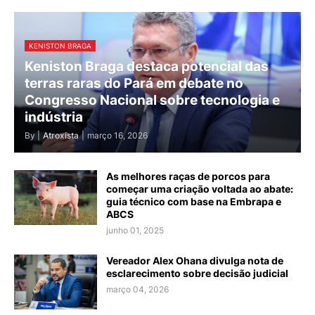
KENISTON BRAGA
Keniston Braga destaca potencial das
terras raras do Pará em debate no
Congresso Nacional sobre tecnologia e
indústria
By |
Atroxista
|
março 16, 2026
As melhores raças de porcos para
começar uma criação voltada ao abate:
guia técnico com base na Embrapa e
ABCS
junho 01, 2025
Vereador Alex Ohana divulga nota de
esclarecimento sobre decisão judicial
março 04, 2026