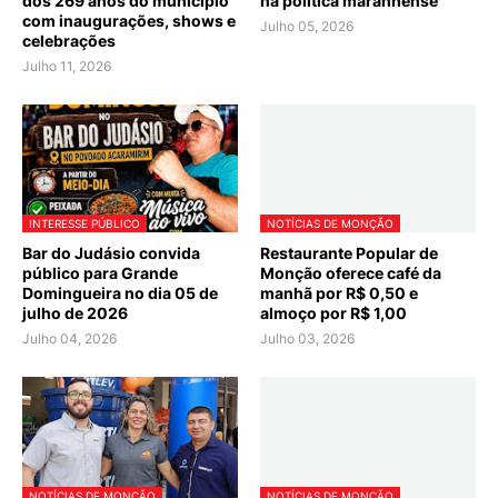
dos 269 anos do município
na política maranhense
com inaugurações, shows e
Julho 05, 2026
celebrações
Julho 11, 2026
INTERESSE PÚBLICO
NOTÍCIAS DE MONÇÃO
Bar do Judásio convida
Restaurante Popular de
público para Grande
Monção oferece café da
Domingueira no dia 05 de
manhã por R$ 0,50 e
julho de 2026
almoço por R$ 1,00
Julho 04, 2026
Julho 03, 2026
NOTÍCIAS DE MONÇÃO
NOTÍCIAS DE MONÇÃO