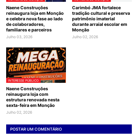
Naene Construções
Carimbó JMA fortalece
reinaugura loja em Monção
tradição cultural e preserva
e celebra nova fase ao lado
patrimônio imaterial
de colaboradores,
durante arraial escolar em
familiares e parceiros
Monção
Julho 03, 2026
Julho 02, 2026
INTERESSE PÚBLICO
Naene Construções
reinaugura loja com
estrutura renovada nesta
sexta-feira em Monção
Julho 02, 2026
POSTAR UM COMENTÁRIO