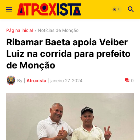
Página inicial
Notícias de Monção
Ribamar Baeta apoia Veiber
Luiz na corrida para prefeito
de Monção
By |
Atroxista
|
janeiro 27, 2024
0