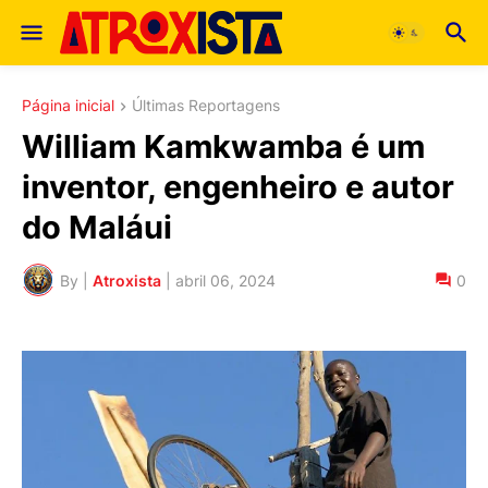
Página inicial
Últimas Reportagens
William Kamkwamba é um
inventor, engenheiro e autor
do Maláui
By |
Atroxista
|
abril 06, 2024
0