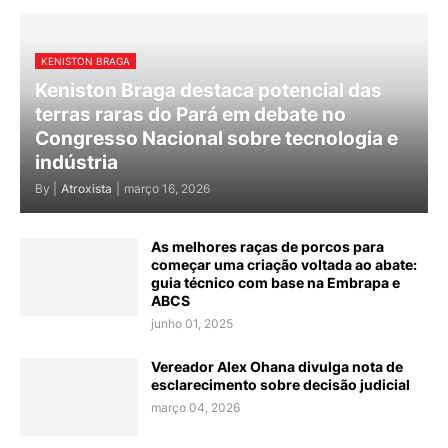
KENISTON BRAGA
Keniston Braga destaca potencial das
terras raras do Pará em debate no
Congresso Nacional sobre tecnologia e
indústria
By |
Atroxista
|
março 16, 2026
As melhores raças de porcos para
começar uma criação voltada ao abate:
guia técnico com base na Embrapa e
ABCS
junho 01, 2025
Vereador Alex Ohana divulga nota de
esclarecimento sobre decisão judicial
março 04, 2026