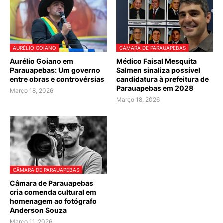
AURÉLIO GOIANO
CÂMARA DE PARAUAPEBAS
Aurélio Goiano em
Médico Faisal Mesquita
Parauapebas: Um governo
Salmen sinaliza possível
entre obras e controvérsias
candidatura à prefeitura de
Parauapebas em 2028
Março 18, 2026
Março 18, 2026
CÂMARA DE PARAUAPEBAS
Câmara de Parauapebas
cria comenda cultural em
homenagem ao fotógrafo
Anderson Souza
Março 11, 2026