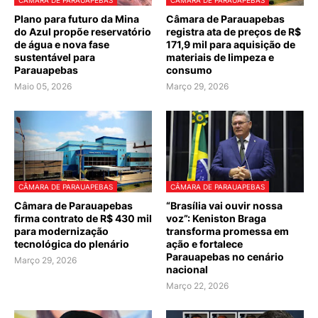
CÂMARA DE PARAUAPEBAS
CÂMARA DE PARAUAPEBAS
Plano para futuro da Mina
Câmara de Parauapebas
do Azul propõe reservatório
registra ata de preços de R$
de água e nova fase
171,9 mil para aquisição de
sustentável para
materiais de limpeza e
Parauapebas
consumo
Maio 05, 2026
Março 29, 2026
CÂMARA DE PARAUAPEBAS
CÂMARA DE PARAUAPEBAS
Câmara de Parauapebas
“Brasília vai ouvir nossa
firma contrato de R$ 430 mil
voz”: Keniston Braga
para modernização
transforma promessa em
tecnológica do plenário
ação e fortalece
Parauapebas no cenário
Março 29, 2026
nacional
Março 22, 2026