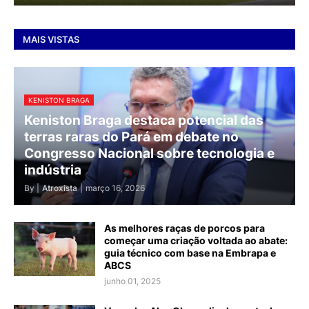
MAIS VISTAS
KENISTON BRAGA
Keniston Braga destaca potencial das
terras raras do Pará em debate no
Congresso Nacional sobre tecnologia e
indústria
By |
Atroxista
|
março 16, 2026
As melhores raças de porcos para
começar uma criação voltada ao abate:
guia técnico com base na Embrapa e
ABCS
junho 01, 2025