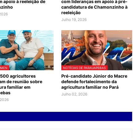
 apoio à reeleição de
com lideranças em apoio à pré-
zinho
candidatura de Chamonzinho à
reeleição
 2026
Julho 19, 2026
RMEN
NOTÍCIAS DE PARAUAPEBAS
 500 agricultores
Pré-candidato Júnior do Macre
pam de reunião sobre
defende fortalecimento da
ura familiar em
agricultura familiar no Pará
pebas
Julho 02, 2026
 2026