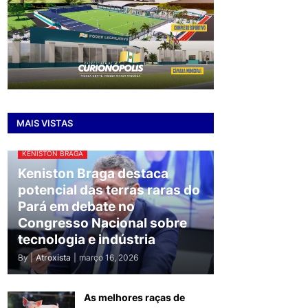
MAIS VISTAS
KENISTON BRAGA
Keniston Braga destaca
potencial das terras raras do
Pará em debate no
Congresso Nacional sobre
tecnologia e indústria
By |
Atroxista
|
março 16, 2026
As melhores raças de