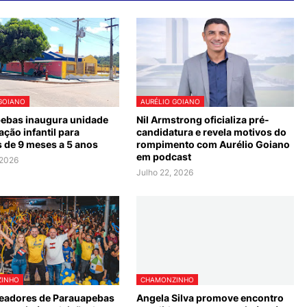
GOIANO
AURÉLIO GOIANO
ebas inaugura unidade
Nil Armstrong oficializa pré-
ção infantil para
candidatura e revela motivos do
s de 9 meses a 5 anos
rompimento com Aurélio Goiano
em podcast
 2026
Julho 22, 2026
INHO
CHAMONZINHO
readores de Parauapebas
Angela Silva promove encontro