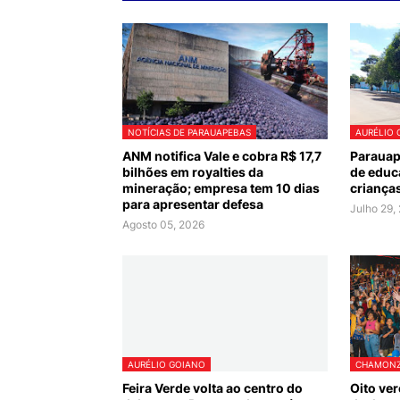
NOTÍCIAS DE PARAUAPEBAS
AURÉLIO 
ANM notifica Vale e cobra R$ 17,7
Parauap
bilhões em royalties da
de educa
mineração; empresa tem 10 dias
criança
para apresentar defesa
Julho 29,
Agosto 05, 2026
AURÉLIO GOIANO
CHAMONZ
Feira Verde volta ao centro do
Oito ve