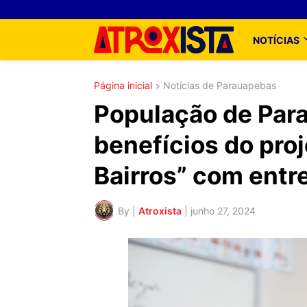
NOTÍCIAS
Página inicial
Notícias de Parauapebas
População de Par
benefícios do proj
Bairros” com entr
By |
Atroxista
|
junho 27, 2024