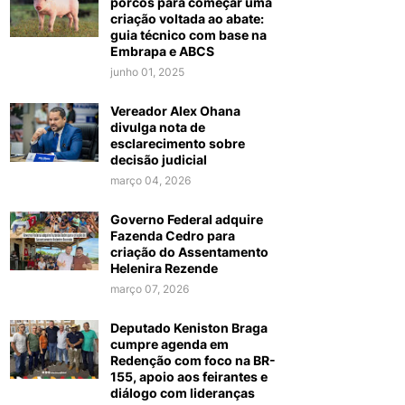
porcos para começar uma
criação voltada ao abate:
guia técnico com base na
Embrapa e ABCS
junho 01, 2025
Vereador Alex Ohana
divulga nota de
esclarecimento sobre
decisão judicial
março 04, 2026
Governo Federal adquire
Fazenda Cedro para
criação do Assentamento
Helenira Rezende
março 07, 2026
Deputado Keniston Braga
cumpre agenda em
Redenção com foco na BR-
155, apoio aos feirantes e
diálogo com lideranças