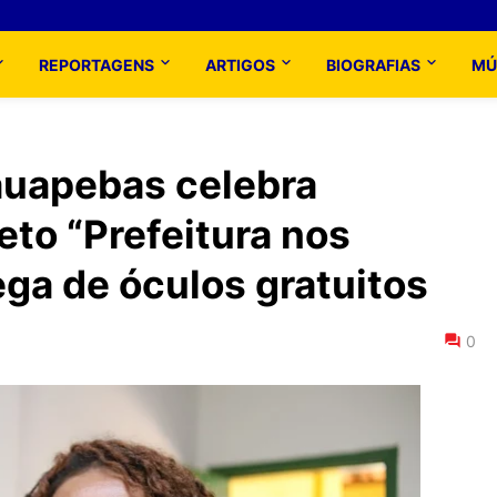
REPORTAGENS
ARTIGOS
BIOGRAFIAS
MÚ
auapebas celebra
eto “Prefeitura nos
ega de óculos gratuitos
0