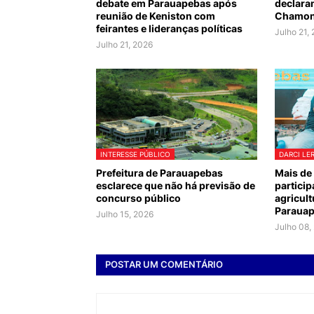
debate em Parauapebas após
declaram
reunião de Keniston com
Chamon
feirantes e lideranças políticas
Julho 21,
Julho 21, 2026
INTERESSE PÚBLICO
DARCI LE
Prefeitura de Parauapebas
Mais de
esclarece que não há previsão de
partici
concurso público
agricult
Paraua
Julho 15, 2026
Julho 08,
POSTAR UM COMENTÁRIO