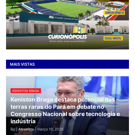
MAIS VISTAS
KENISTON BRAGA
Keniston Braga destaca potencial das
terras raras do Pará em debate no
Congresso Nacional sobre tecnologia e
indústria
By |
Atroxista
|
março 16, 2026