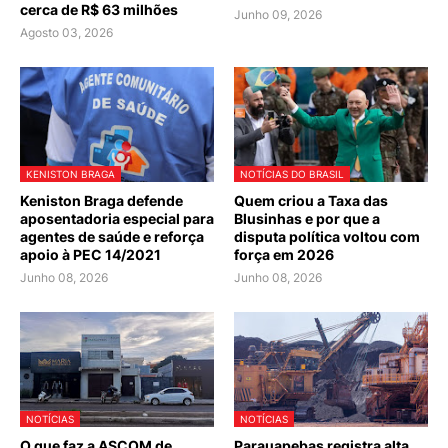
cerca de R$ 63 milhões
Junho 09, 2026
Agosto 03, 2026
KENISTON BRAGA
NOTÍCIAS DO BRASIL
Keniston Braga defende
Quem criou a Taxa das
aposentadoria especial para
Blusinhas e por que a
agentes de saúde e reforça
disputa política voltou com
apoio à PEC 14/2021
força em 2026
Junho 08, 2026
Junho 08, 2026
NOTÍCIAS
NOTÍCIAS
O que faz a ASCOM de
Parauapebas registra alta