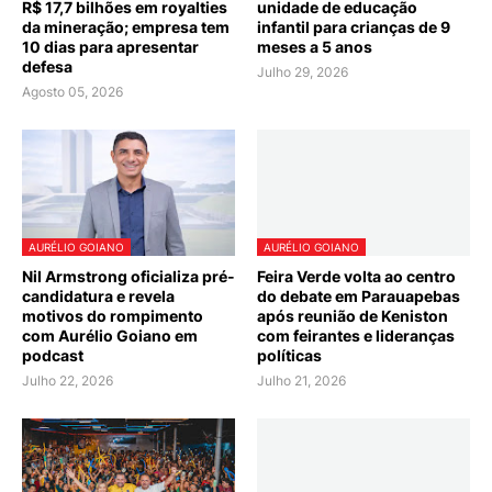
R$ 17,7 bilhões em royalties
unidade de educação
da mineração; empresa tem
infantil para crianças de 9
10 dias para apresentar
meses a 5 anos
defesa
Julho 29, 2026
Agosto 05, 2026
AURÉLIO GOIANO
AURÉLIO GOIANO
Nil Armstrong oficializa pré-
Feira Verde volta ao centro
candidatura e revela
do debate em Parauapebas
motivos do rompimento
após reunião de Keniston
com Aurélio Goiano em
com feirantes e lideranças
podcast
políticas
Julho 22, 2026
Julho 21, 2026