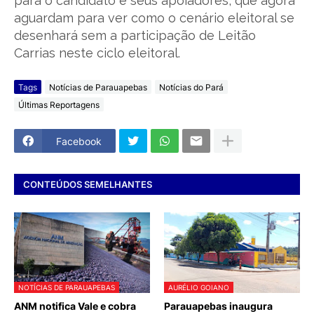
para o candidato e seus apoiadores, que agora
aguardam para ver como o cenário eleitoral se
desenhará sem a participação de Leitão
Carrias neste ciclo eleitoral.
Tags
Notícias de Parauapebas
Notícias do Pará
Últimas Reportagens
Facebook
CONTEÚDOS SEMELHANTES
NOTÍCIAS DE PARAUAPEBAS
AURÉLIO GOIANO
ANM notifica Vale e cobra
Parauapebas inaugura