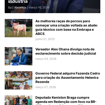
indústria
By |
Atroxista
|
março 16, 2026
As melhores raças de porcos para
começar uma criação voltada ao abate:
guia técnico com base na Embrapa e
ABCS
junho 01, 2025
Vereador Alex Ohana divulga nota de
esclarecimento sobre decisão judicial
março 04, 2026
Governo Federal adquire Fazenda Cedro
para criação do Assentamento Helenira
Rezende
março 07, 2026
Deputado Keniston Braga cumpre
agenda em Redenção com foco na BR-