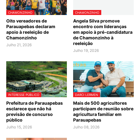
CHAMONZINHO
CHAMONZINHO
Oito vereadores de
Angela Silva promove
Parauapebas declaram
encontro com lideranças
apoio à reeleição de
em apoio à pré-candidatura
Chamonzinho
de Chamonzinho à
reeleição
Julho 21, 2026
Julho 19, 2026
INTERESSE PÚBLICO
DARCI LERMEN
Prefeitura de Parauapebas
Mais de 500 agricultores
esclarece que não há
participam de reunião sobre
previsão de concurso
agricultura familiar em
público
Parauapebas
Julho 15, 2026
Julho 08, 2026