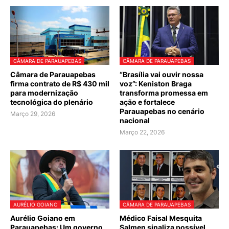
CÂMARA DE PARAUAPEBAS
CÂMARA DE PARAUAPEBAS
Câmara de Parauapebas
“Brasília vai ouvir nossa
firma contrato de R$ 430 mil
voz”: Keniston Braga
para modernização
transforma promessa em
tecnológica do plenário
ação e fortalece
Parauapebas no cenário
Março 29, 2026
nacional
Março 22, 2026
AURÉLIO GOIANO
CÂMARA DE PARAUAPEBAS
Aurélio Goiano em
Médico Faisal Mesquita
Parauapebas: Um governo
Salmen sinaliza possível