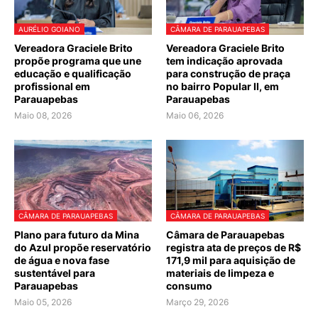
AURÉLIO GOIANO
CÂMARA DE PARAUAPEBAS
Vereadora Graciele Brito
Vereadora Graciele Brito
propõe programa que une
tem indicação aprovada
educação e qualificação
para construção de praça
profissional em
no bairro Popular II, em
Parauapebas
Parauapebas
Maio 08, 2026
Maio 06, 2026
CÂMARA DE PARAUAPEBAS
CÂMARA DE PARAUAPEBAS
Plano para futuro da Mina
Câmara de Parauapebas
do Azul propõe reservatório
registra ata de preços de R$
de água e nova fase
171,9 mil para aquisição de
sustentável para
materiais de limpeza e
Parauapebas
consumo
Maio 05, 2026
Março 29, 2026