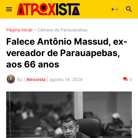
Página inicial
Câmara de Parauapebas
Falece Antônio Massud, ex-
vereador de Parauapebas,
aos 66 anos
By |
Atroxista
|
agosto 14, 2024
0