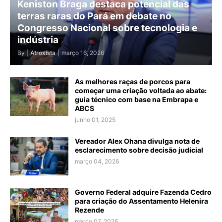
Keniston Braga destaca potencial das
terras raras do Pará em debate no
Congresso Nacional sobre tecnologia e
indústria
By |
Atroxista
|
março 16, 2026
As melhores raças de porcos para
começar uma criação voltada ao abate:
guia técnico com base na Embrapa e
ABCS
junho 01, 2025
Vereador Alex Ohana divulga nota de
esclarecimento sobre decisão judicial
março 04, 2026
Governo Federal adquire Fazenda Cedro
para criação do Assentamento Helenira
Rezende
março 07, 2026