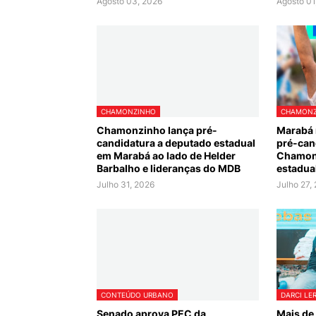
Agosto 03, 2026
Agosto 01
CHAMONZINHO
CHAMONZ
Chamonzinho lança pré-
Marabá 
candidatura a deputado estadual
pré-can
em Marabá ao lado de Helder
Chamon
Barbalho e lideranças do MDB
estadua
Julho 31, 2026
Julho 27,
CONTEÚDO URBANO
DARCI LE
Senado aprova PEC da
Mais de