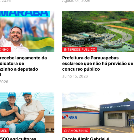
, 2026
Agosto 01, 2026
INHO
INTERESSE PÚBLICO
recebe lançamento da
Prefeitura de Parauapebas
didatura de
esclarece que não há previsão de
zinho a deputado
concurso público
l
Julho 15, 2026
 2026
RMEN
CHAMONZINHO
 500 agricultores
Escola Almir Gabriel é