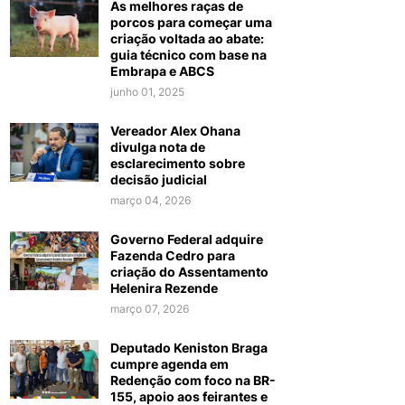
As melhores raças de
porcos para começar uma
criação voltada ao abate:
guia técnico com base na
Embrapa e ABCS
junho 01, 2025
Vereador Alex Ohana
divulga nota de
esclarecimento sobre
decisão judicial
março 04, 2026
Governo Federal adquire
Fazenda Cedro para
criação do Assentamento
Helenira Rezende
março 07, 2026
Deputado Keniston Braga
cumpre agenda em
Redenção com foco na BR-
155, apoio aos feirantes e