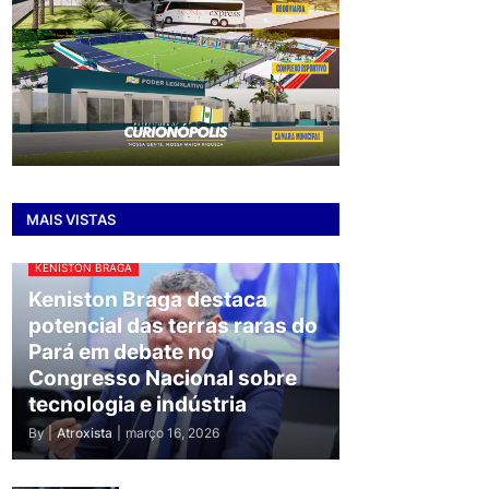
MAIS VISTAS
KENISTON BRAGA
Keniston Braga destaca
potencial das terras raras do
Pará em debate no
Congresso Nacional sobre
tecnologia e indústria
By |
Atroxista
|
março 16, 2026