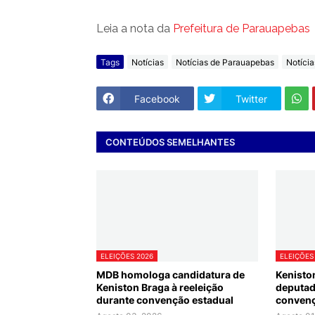
Leia a nota da
Prefeitura de Parauapebas
Tags
Notícias
Notícias de Parauapebas
Notícia
Facebook
Twitter
CONTEÚDOS SEMELHANTES
ELEIÇÕES 2026
ELEIÇÕES
MDB homologa candidatura de
Kenisto
Keniston Braga à reeleição
deputado
durante convenção estadual
convenç