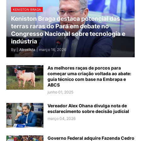
KENISTON BRAGA
Keniston Braga destaca potencial das
terras raras do Pará em debate no
Congresso Nacional sobre tecnologia e
indústria
By |
Atroxista
|
março 16, 2026
As melhores raças de porcos para
começar uma criação voltada ao abate:
guia técnico com base na Embrapa e
ABCS
junho 01, 2025
Vereador Alex Ohana divulga nota de
esclarecimento sobre decisão judicial
março 04, 2026
Governo Federal adquire Fazenda Cedro