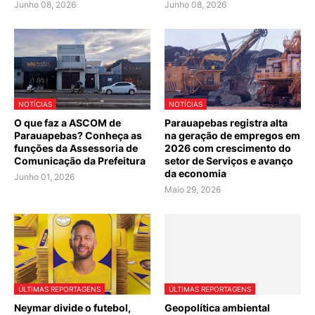
Junho 08, 2026
Junho 08, 2026
NOTÍCIAS
NOTÍCIAS
O que faz a ASCOM de
Parauapebas registra alta
Parauapebas? Conheça as
na geração de empregos em
funções da Assessoria de
2026 com crescimento do
Comunicação da Prefeitura
setor de Serviços e avanço
da economia
Junho 01, 2026
Maio 29, 2026
ÚLTIMAS REPORTAGENS
ÚLTIMAS REPORTAGENS
Neymar divide o futebol,
Geopolítica ambiental