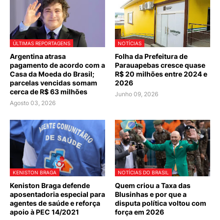
ÚLTIMAS REPORTAGENS
NOTÍCIAS
Argentina atrasa
Folha da Prefeitura de
pagamento de acordo com a
Parauapebas cresce quase
Casa da Moeda do Brasil;
R$ 20 milhões entre 2024 e
parcelas vencidas somam
2026
cerca de R$ 63 milhões
Junho 09, 2026
Agosto 03, 2026
KENISTON BRAGA
NOTÍCIAS DO BRASIL
Keniston Braga defende
Quem criou a Taxa das
aposentadoria especial para
Blusinhas e por que a
agentes de saúde e reforça
disputa política voltou com
apoio à PEC 14/2021
força em 2026