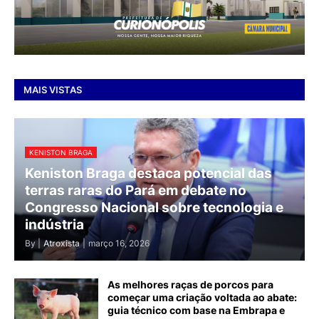
MAIS VISTAS
KENISTON BRAGA
Keniston Braga destaca potencial das
terras raras do Pará em debate no
Congresso Nacional sobre tecnologia e
indústria
By |
Atroxista
|
março 16, 2026
As melhores raças de porcos para
começar uma criação voltada ao abate:
guia técnico com base na Embrapa e