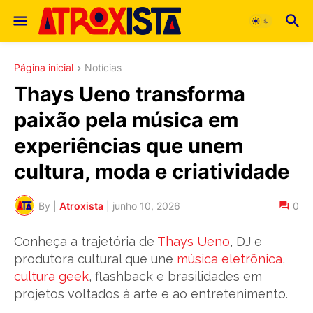
Página inicial
Notícias
Thays Ueno transforma
paixão pela música em
experiências que unem
cultura, moda e criatividade
By |
Atroxista
|
junho 10, 2026
0
Conheça a trajetória de
Thays Ueno
, DJ e
produtora cultural que une
música eletrônica
,
cultura geek
, flashback e brasilidades em
projetos voltados à arte e ao entretenimento.