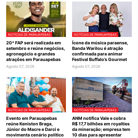
NOTÍCIAS DE PARAUAPEBAS
NOTÍCIAS DE PARAUAPEBAS
20ª FAP será realizada em
Ícone da música paraense,
setembro e reúne negócios,
Banda Warilou é atração
agronegócio e grandes
confirmada para animar
atrações em Parauapebas
Festival Buffalo’s Gourmet
Agosto 07, 2026
Agosto 07, 2026
NOTÍCIAS DE PARAUAPEBAS
NOTÍCIAS DE PARAUAPEBAS
Evento em Parauapebas
ANM notifica Vale e cobra
reúne Keniston Braga,
R$ 17,7 bilhões em royalties
Júnior do Macre e Darci e
da mineração; empresa tem
movimenta cenário político
10 dias para apresentar