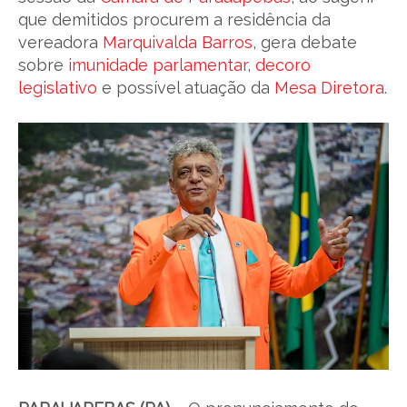
que demitidos procurem a residência da
vereadora
Marquivalda Barros
, gera debate
sobre
imunidade parlamentar
,
decoro
legislativo
e possível atuação da
Mesa Diretora
.