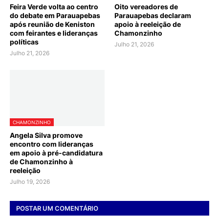
Feira Verde volta ao centro
Oito vereadores de
do debate em Parauapebas
Parauapebas declaram
após reunião de Keniston
apoio à reeleição de
com feirantes e lideranças
Chamonzinho
políticas
Julho 21, 2026
Julho 21, 2026
CHAMONZINHO
Angela Silva promove
encontro com lideranças
em apoio à pré-candidatura
de Chamonzinho à
reeleição
Julho 19, 2026
POSTAR UM COMENTÁRIO