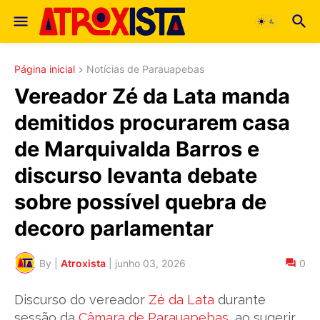
Página inicial
Notícias de Parauapebas
Vereador Zé da Lata manda
demitidos procurarem casa
de Marquivalda Barros e
discurso levanta debate
sobre possível quebra de
decoro parlamentar
By |
Atroxista
|
junho 03, 2026
0
Discurso do vereador
Zé da Lata
durante
sessão da
Câmara de Parauapebas
, ao sugerir