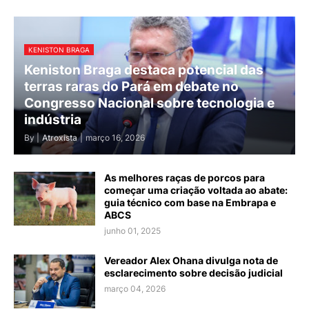
KENISTON BRAGA
Keniston Braga destaca potencial das
terras raras do Pará em debate no
Congresso Nacional sobre tecnologia e
indústria
By |
Atroxista
|
março 16, 2026
As melhores raças de porcos para
começar uma criação voltada ao abate:
guia técnico com base na Embrapa e
ABCS
junho 01, 2025
Vereador Alex Ohana divulga nota de
esclarecimento sobre decisão judicial
março 04, 2026