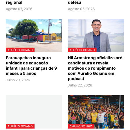
regional
defesa
Agosto 07, 2026
Agosto 05, 2026
AURÉLIO GOIANO
AURÉLIO GOIANO
Parauapebas inaugura
Nil Armstrong oficializa pré-
unidade de educação
candidatura e revela
infantil para crianças de 9
motivos do rompimento
meses a 5 anos
com Aurélio Goiano em
podcast
Julho 29, 2026
Julho 22, 2026
AURÉLIO GOIANO
CHAMONZINHO