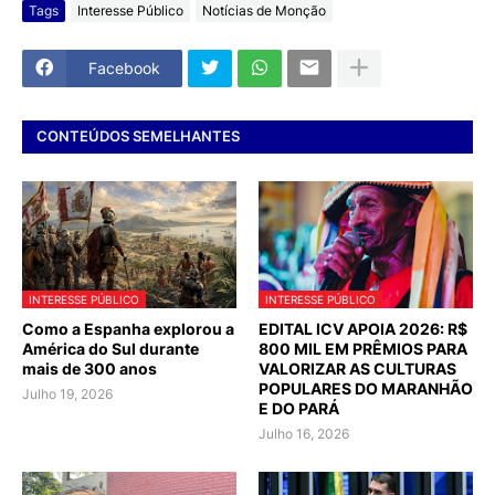
Tags
Interesse Público
Notícias de Monção
Facebook
CONTEÚDOS SEMELHANTES
INTERESSE PÚBLICO
INTERESSE PÚBLICO
Como a Espanha explorou a
EDITAL ICV APOIA 2026: R$
América do Sul durante
800 MIL EM PRÊMIOS PARA
mais de 300 anos
VALORIZAR AS CULTURAS
POPULARES DO MARANHÃO
Julho 19, 2026
E DO PARÁ
Julho 16, 2026