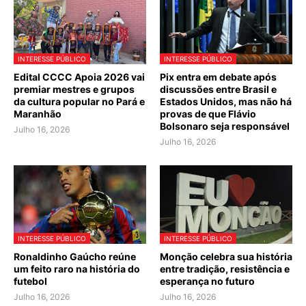
INTERESSE PÚBLICO
INTERESSE PÚBLICO
Edital CCCC Apoia 2026 vai
Pix entra em debate após
premiar mestres e grupos
discussões entre Brasil e
da cultura popular no Pará e
Estados Unidos, mas não há
Maranhão
provas de que Flávio
Bolsonaro seja responsável
Julho 16, 2026
Julho 16, 2026
INTERESSE PÚBLICO
INTERESSE PÚBLICO
Ronaldinho Gaúcho reúne
Monção celebra sua história
um feito raro na história do
entre tradição, resistência e
futebol
esperança no futuro
Julho 16, 2026
Julho 16, 2026