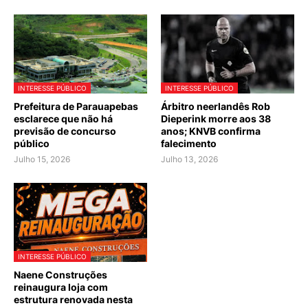
INTERESSE PÚBLICO
INTERESSE PÚBLICO
Prefeitura de Parauapebas
Árbitro neerlandês Rob
esclarece que não há
Dieperink morre aos 38
previsão de concurso
anos; KNVB confirma
público
falecimento
Julho 15, 2026
Julho 13, 2026
INTERESSE PÚBLICO
Naene Construções
reinaugura loja com
estrutura renovada nesta