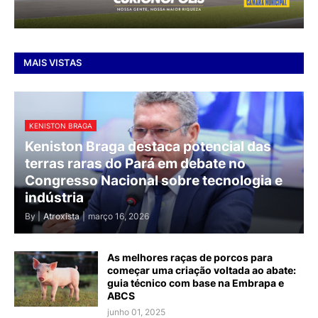
MAIS VISTAS
KENISTON BRAGA
Keniston Braga destaca potencial das
terras raras do Pará em debate no
Congresso Nacional sobre tecnologia e
indústria
By |
Atroxista
|
março 16, 2026
As melhores raças de porcos para
começar uma criação voltada ao abate:
guia técnico com base na Embrapa e
ABCS
junho 01, 2025