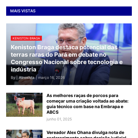
MAIS VISTAS
KENISTON BRAGA
Keniston Braga destaca potencial das
terras raras do Pará em debate no
Congresso Nacional sobre tecnologia e
indústria
By |
Atroxista
|
março 16, 2026
As melhores raças de porcos para
começar uma criação voltada ao abate:
guia técnico com base na Embrapa e
ABCS
junho 01, 2025
Vereador Alex Ohana divulga nota de
esclarecimento sobre decisão judicial