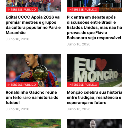
INTERESSE PÚBLICO
INTERESSE PÚBLICO
Edital CCCC Apoia 2026 vai
Pix entra em debate após
premiar mestres e grupos
discussões entre Brasil e
da cultura popular no Pará e
Estados Unidos, mas não há
Maranhão
provas de que Flávio
Bolsonaro seja responsável
Julho 16, 2026
Julho 16, 2026
INTERESSE PÚBLICO
INTERESSE PÚBLICO
Ronaldinho Gaúcho reúne
Monção celebra sua história
um feito raro na história do
entre tradição, resistência e
futebol
esperança no futuro
Julho 16, 2026
Julho 16, 2026