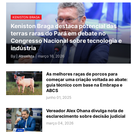
KENISTON BRAGA
Keniston Braga destaca potencial das
terras raras do Pará em debate no
Congresso Nacional sobre tecnologia e
indústria
By |
Atroxista
|
março 16, 2026
As melhores raças de porcos para
começar uma criação voltada ao abate:
guia técnico com base na Embrapa e
ABCS
junho 01, 2025
Vereador Alex Ohana divulga nota de
esclarecimento sobre decisão judicial
março 04, 2026