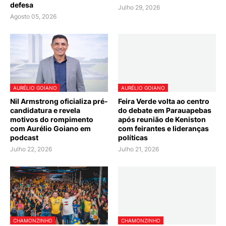
defesa
Julho 29, 2026
Agosto 05, 2026
AURÉLIO GOIANO
AURÉLIO GOIANO
Nil Armstrong oficializa pré-
Feira Verde volta ao centro
candidatura e revela
do debate em Parauapebas
motivos do rompimento
após reunião de Keniston
com Aurélio Goiano em
com feirantes e lideranças
podcast
políticas
Julho 22, 2026
Julho 21, 2026
CHAMONZINHO
CHAMONZINHO