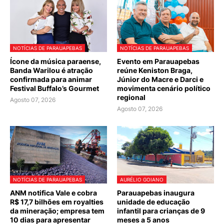
NOTÍCIAS DE PARAUAPEBAS
NOTÍCIAS DE PARAUAPEBAS
Ícone da música paraense,
Evento em Parauapebas
Banda Warilou é atração
reúne Keniston Braga,
confirmada para animar
Júnior do Macre e Darci e
Festival Buffalo’s Gourmet
movimenta cenário político
regional
Agosto 07, 2026
Agosto 07, 2026
NOTÍCIAS DE PARAUAPEBAS
AURÉLIO GOIANO
ANM notifica Vale e cobra
Parauapebas inaugura
R$ 17,7 bilhões em royalties
unidade de educação
da mineração; empresa tem
infantil para crianças de 9
10 dias para apresentar
meses a 5 anos